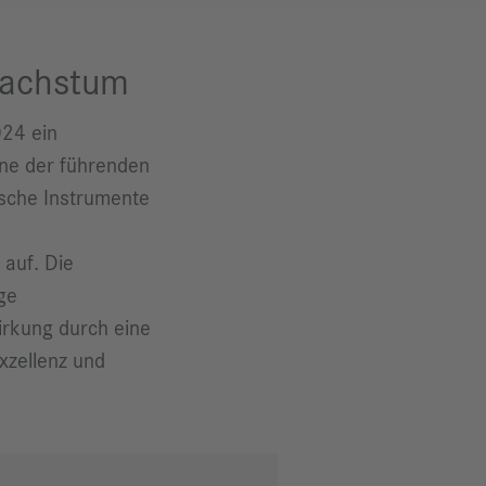
Wachstum
024 ein
ine der führenden
ische Instrumente
auf. Die
ge
Wirkung durch eine
xzellenz und