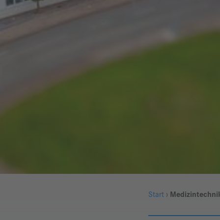
Start
›
Medizintechnik