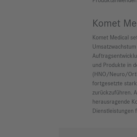
Produktanwender
Komet Med
Komet Medical set
Umsatzwachstum vo
Auftragsentwicklu
und Produkte in d
(HNO/Neuro/Ortho
fortgesetzte star
zurückzuführen. A
herausragende Ko
Dienstleistungen 